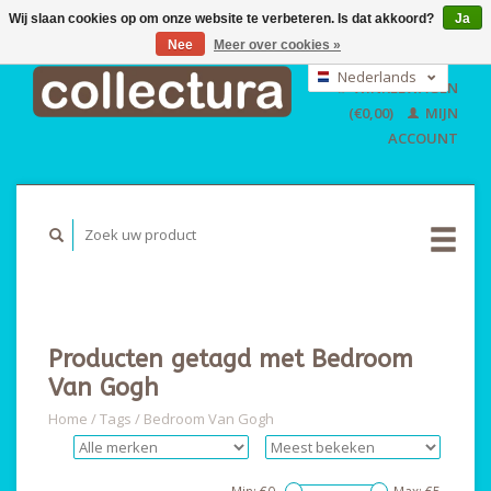
Wij slaan cookies op om onze website te verbeteren. Is dat akkoord?
Ja
Nee
Meer over cookies »
EUR
GBP
Nederlands
WINKELWAGEN
USD
Deutsch
(€0,00)
MIJN
English
ACCOUNT
Producten getagd met Bedroom
Van Gogh
Home
/
Tags
/
Bedroom Van Gogh