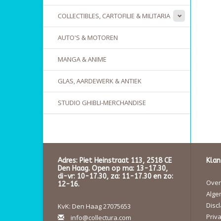
COLLECTIBLES, CARTOFILIE & MILITARIA
AUTO'S & MOTOREN
MANGA & ANIME
GLAS, AARDEWERK & ANTIEK
STUDIO GHIBLI-MERCHANDISE
Adres: Piet Heinstraat 113, 2518 CE
Klan
Den Haag. Open op ma: 13-17.30,
di-vr: 10-17.30, za: 11-17.30 en zo:
Over 
12-16.
Alge
Disc
KvK: Den Haag 27075653
Priva
info@collectura.com