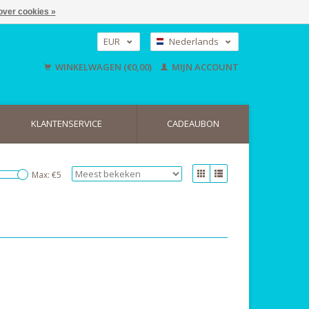
over cookies »
EUR
Nederlands
GBP
Deutsch
WINKELWAGEN (€0,00)
MIJN ACCOUNT
English
USD
KLANTENSERVICE
CADEAUBON
Max: €
5