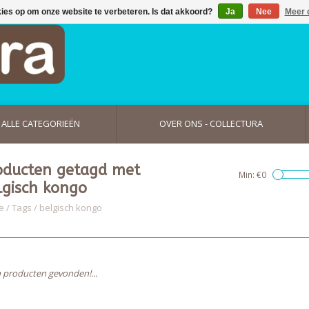
kies op om onze website te verbeteren. Is dat akkoord?
Ja
Nee
Meer 
ALLE CATEGORIEËN
OVER ONS - COLLECTURA
oducten getagd met
Min: €
0
lgisch kongo
e
/
Tags
/
belgisch kongo
 producten gevonden!...