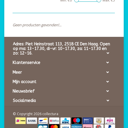
Min: €
0
Max: €
5
Geen producten gevonden!...
Adres: Piet Heinstraat 113, 2518 CE Den Haag. Open
op ma: 13-17.30, di-vr: 10-17.30, za: 11-17.30 en
zo: 12-16.
Klantenservice
Meer
Mijn account
Nieuwsbrief
Socialmedia
© Copyright 2026 collectura