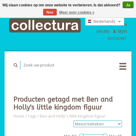
Wij slaan cookies op om onze website te verbeteren. Is dat akkoord?
Ja
Nee
Meer over cookies »
EUR
GBP
Nederlands
WINKELWAGEN
USD
Deutsch
(€0,00)
MIJN
English
ACCOUNT
Producten getagd met Ben and
Holly's little kingdom figuur
Home
/
Tags
/
Ben and Holly's little kingdom figuur