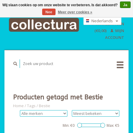
Wij slaan cookies op om onze website te verbeteren. Is dat akkoord?
Ja
Nee
Meer over cookies »
EUR
GBP
Nederlands
WINKELWAGEN
USD
Deutsch
(€0,00)
MIJN
English
ACCOUNT
Producten getagd met Bestie
Home
/
Tags
/
Bestie
Min: €
0
Max: €
5