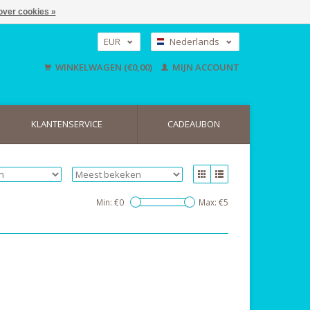
over cookies »
EUR
Nederlands
GBP
Deutsch
WINKELWAGEN (€0,00)
MIJN ACCOUNT
English
USD
KLANTENSERVICE
CADEAUBON
Min: €
0
Max: €
5