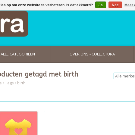
kies op om onze website te verbeteren. Is dat akkoord?
Ja
Nee
Meer 
ALLE CATEGORIEËN
OVER ONS - COLLECTURA
oducten getagd met birth
e
/
Tags
/
birth