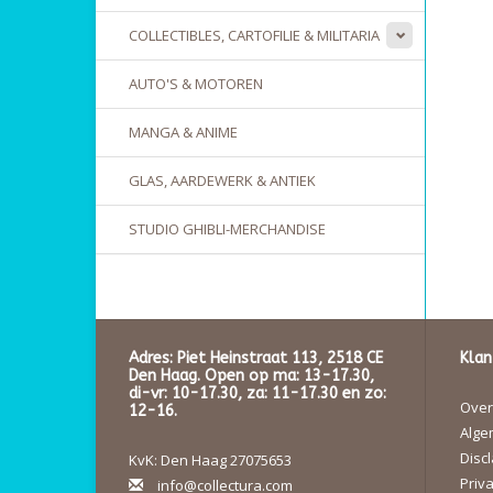
COLLECTIBLES, CARTOFILIE & MILITARIA
AUTO'S & MOTOREN
MANGA & ANIME
GLAS, AARDEWERK & ANTIEK
STUDIO GHIBLI-MERCHANDISE
Adres: Piet Heinstraat 113, 2518 CE
Klan
Den Haag. Open op ma: 13-17.30,
di-vr: 10-17.30, za: 11-17.30 en zo:
Over 
12-16.
Alge
Disc
KvK: Den Haag 27075653
Priva
info@collectura.com