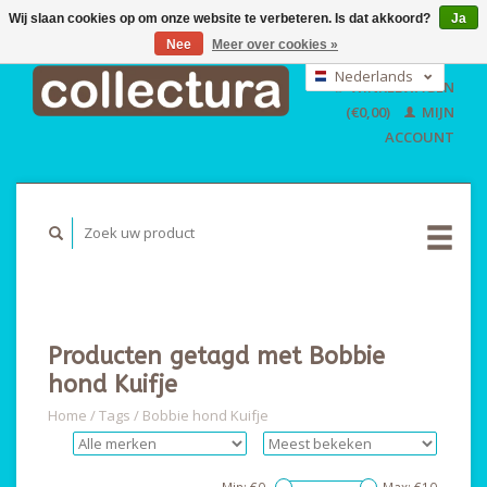
Wij slaan cookies op om onze website te verbeteren. Is dat akkoord?
Ja
Nee
Meer over cookies »
EUR
GBP
Nederlands
WINKELWAGEN
USD
Deutsch
(€0,00)
MIJN
English
ACCOUNT
Producten getagd met Bobbie
hond Kuifje
Home
/
Tags
/
Bobbie hond Kuifje