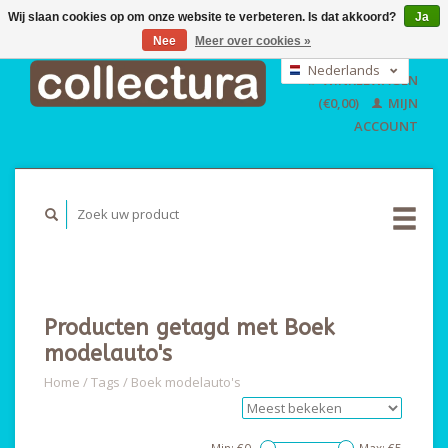
Wij slaan cookies op om onze website te verbeteren. Is dat akkoord?
Ja
Nee
Meer over cookies »
EUR
GBP
Nederlands
WINKELWAGEN
USD
Deutsch
(€0,00)
MIJN
English
ACCOUNT
Producten getagd met Boek
modelauto's
Home
/
Tags
/
Boek modelauto's