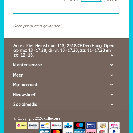
Min: €
0
Max: €
5
Geen producten gevonden!...
Adres: Piet Heinstraat 113, 2518 CE Den Haag. Open
op ma: 13-17.30, di-vr: 10-17.30, za: 11-17.30 en
zo: 12-16.
Klantenservice
Meer
Mijn account
Nieuwsbrief
Socialmedia
© Copyright 2026 collectura