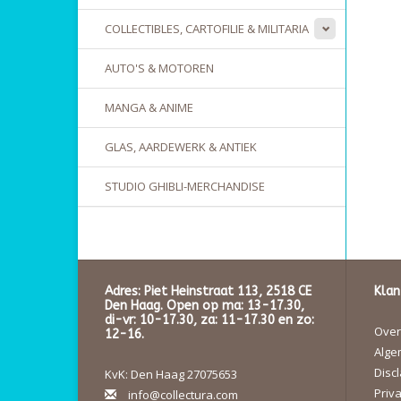
COLLECTIBLES, CARTOFILIE & MILITARIA
AUTO'S & MOTOREN
MANGA & ANIME
GLAS, AARDEWERK & ANTIEK
STUDIO GHIBLI-MERCHANDISE
Adres: Piet Heinstraat 113, 2518 CE
Klan
Den Haag. Open op ma: 13-17.30,
di-vr: 10-17.30, za: 11-17.30 en zo:
Over 
12-16.
Alge
Disc
KvK: Den Haag 27075653
Priva
info@collectura.com