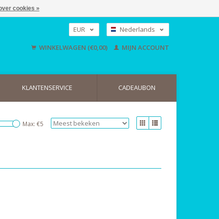
over cookies »
EUR
Nederlands
GBP
Deutsch
WINKELWAGEN (€0,00)
MIJN ACCOUNT
English
USD
KLANTENSERVICE
CADEAUBON
Max: €
5