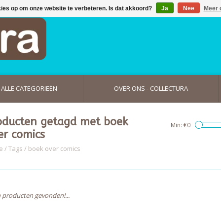
kies op om onze website te verbeteren. Is dat akkoord?
Ja
Nee
Meer 
ALLE CATEGORIEËN
OVER ONS - COLLECTURA
oducten getagd met boek
Min: €
0
er comics
e
/
Tags
/
boek over comics
 producten gevonden!...