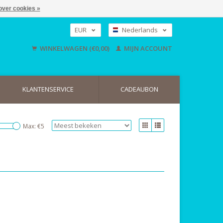
over cookies »
EUR
Nederlands
GBP
Deutsch
WINKELWAGEN (€0,00)
MIJN ACCOUNT
English
USD
KLANTENSERVICE
CADEAUBON
Max: €
5