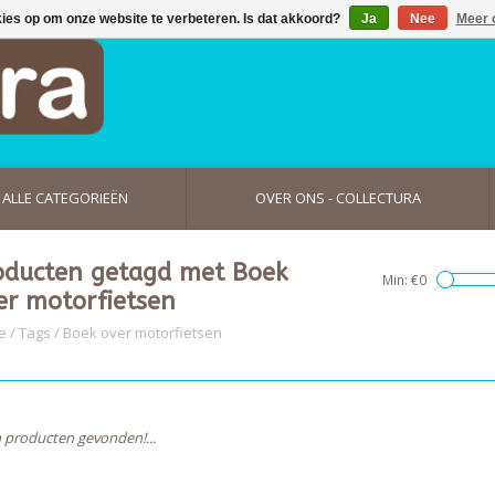
kies op om onze website te verbeteren. Is dat akkoord?
Ja
Nee
Meer 
ALLE CATEGORIEËN
OVER ONS - COLLECTURA
oducten getagd met Boek
Min: €
0
er motorfietsen
e
/
Tags
/
Boek over motorfietsen
 producten gevonden!...