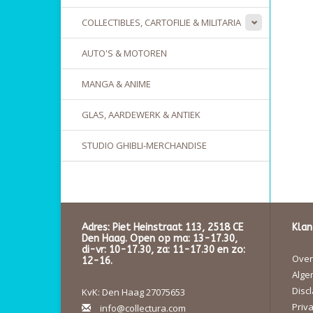
COLLECTIBLES, CARTOFILIE & MILITARIA
AUTO'S & MOTOREN
MANGA & ANIME
GLAS, AARDEWERK & ANTIEK
STUDIO GHIBLI-MERCHANDISE
Adres: Piet Heinstraat 113, 2518 CE
Klan
Den Haag. Open op ma: 13-17.30,
di-vr: 10-17.30, za: 11-17.30 en zo:
Over 
12-16.
Alge
Disc
KvK: Den Haag 27075653
Priva
info@collectura.com