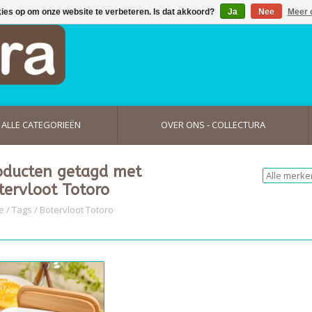
kies op om onze website te verbeteren. Is dat akkoord?
Ja
Nee
Meer 
ALLE CATEGORIEËN
OVER ONS - COLLECTURA
oducten getagd met
tervloot Totoro
e
/
Tags
/
Botervloot Totoro