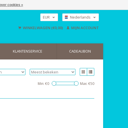
over cookies »
EUR
Nederlands
GBP
Deutsch
WINKELWAGEN (€0,00)
MIJN ACCOUNT
English
USD
KLANTENSERVICE
CADEAUBON
Min: €
0
Max: €
50