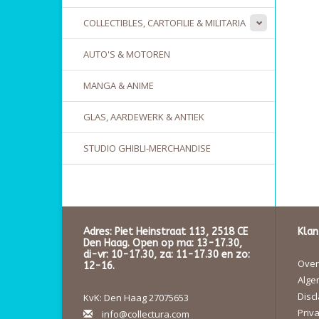
COLLECTIBLES, CARTOFILIE & MILITARIA
AUTO'S & MOTOREN
MANGA & ANIME
GLAS, AARDEWERK & ANTIEK
STUDIO GHIBLI-MERCHANDISE
Adres: Piet Heinstraat 113, 2518 CE
Klan
Den Haag. Open op ma: 13-17.30,
di-vr: 10-17.30, za: 11-17.30 en zo:
Over 
12-16.
Alge
Disc
KvK: Den Haag 27075653
Priva
info@collectura.com