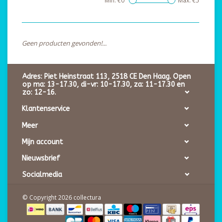
Min: €
0
Max: €
5
Geen producten gevonden!...
Adres: Piet Heinstraat 113, 2518 CE Den Haag. Open
op ma: 13-17.30, di-vr: 10-17.30, za: 11-17.30 en
zo: 12-16.
Klantenservice
Meer
Mijn account
Nieuwsbrief
Socialmedia
© Copyright 2026 collectura