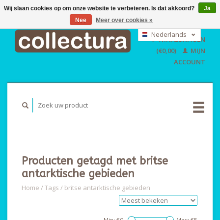
Wij slaan cookies op om onze website te verbeteren. Is dat akkoord?
Ja
Nee
Meer over cookies »
EUR
GBP
Nederlands
WINKELWAGEN
USD
Deutsch
(€0,00)
MIJN
English
ACCOUNT
Producten getagd met britse
antarktische gebieden
Home
/
Tags
/
britse antarktische gebieden