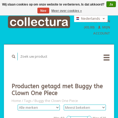
Wij slaan cookies op om onze website te verbeteren. Is dat akkoord?
Ja
Nee
Meer over cookies »
EUR
GBP
Nederlands
WINKELWAGEN
USD
Deutsch
(€0,00)
MIJN
English
ACCOUNT
Producten getagd met Buggy the
Clown One Piece
Home
/
Tags
/
Buggy the Clown One Piece