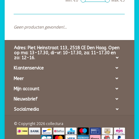
Min: €
0
Max: €
5
Geen producten gevonden!...
Adres: Piet Heinstraat 113, 2518 CE Den Haag. Open
op ma: 13-17.30, di-vr: 10-17.30, za: 11-17.30 en
zo: 12-16.
Klantenservice
Meer
Mijn account
Nieuwsbrief
Socialmedia
© Copyright 2026 collectura