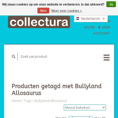
Wij slaan cookies op om onze website te verbeteren. Is dat akkoord?
Ja
Nee
Meer over cookies »
EUR
GBP
Nederlands
WINKELWAGEN
USD
Deutsch
(€0,00)
MIJN
English
ACCOUNT
Producten getagd met Bullyland
Allosaurus
Home
/
Tags
/
Bullyland Allosaurus