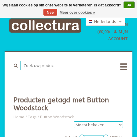
Wij slaan cookies op om onze website te verbeteren. Is dat akkoord?
Ja
Nee
Meer over cookies »
EUR
GBP
Nederlands
WINKELWAGEN
USD
Deutsch
(€0,00)
MIJN
English
ACCOUNT
Producten getagd met Button
Woodstock
Home
/
Tags
/
Button Woodstock