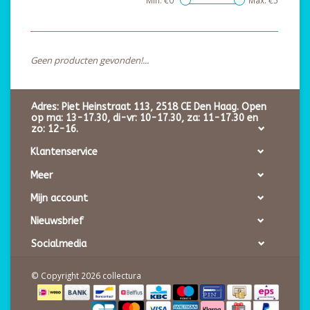
Min: €
0
Max: €
5
Geen producten gevonden!...
Adres: Piet Heinstraat 113, 2518 CE Den Haag. Open
op ma: 13-17.30, di-vr: 10-17.30, za: 11-17.30 en
zo: 12-16.
Klantenservice
Meer
Mijn account
Nieuwsbrief
Socialmedia
© Copyright 2026 collectura