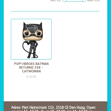
Min: €
0
Max: €
20
POP! HEROES BATMAN
RETURNS 338 -
CATWOMAN
€19,99
Adres: Piet Heinstraat 113, 2518 CE Den Haag. Open