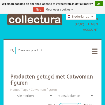
Wij slaan cookies op om onze website te verbeteren. Is dat akkoord?
Ja
Nee
Meer over cookies »
EUR
GBP
Nederlands
WINKELWAGEN
USD
Deutsch
(€0,00)
MIJN
English
ACCOUNT
Producten getagd met Catwoman
figuren
Home
/
Tags
/
Catwoman figuren