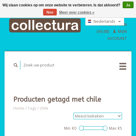
Wij slaan cookies op om onze website te verbeteren. Is dat akkoord?
Ja
Nee
Meer over cookies »
EUR
GBP
Nederlands
WINKELWAGEN
USD
Deutsch
(€0,00)
MIJN
English
ACCOUNT
Producten getagd met chile
Home
/
Tags
/
chile
Min: €
0
Max: €
5