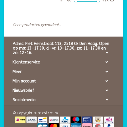
Min: €
0
Max: €
5
Geen producten gevonden!...
Adres: Piet Heinstraat 113, 2518 CE Den Haag. Open
op ma: 13-17.30, di-vr: 10-17.30, za: 11-17.30 en
zo: 12-16.
Klantenservice
Meer
Mijn account
Nieuwsbrief
Socialmedia
© Copyright 2026 collectura