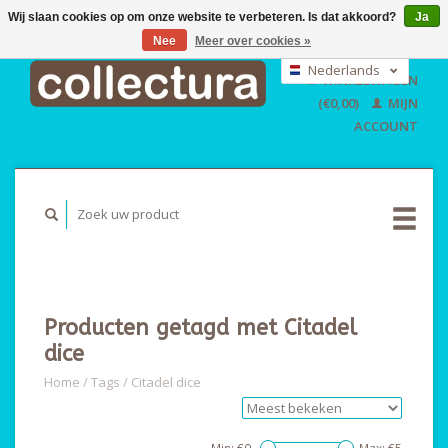
Wij slaan cookies op om onze website te verbeteren. Is dat akkoord?
Ja
Nee
Meer over cookies »
EUR
GBP
Nederlands
WINKELWAGEN
USD
Deutsch
(€0,00)
MIJN
English
ACCOUNT
Producten getagd met Citadel
dice
Home
/
Tags
/
Citadel dice