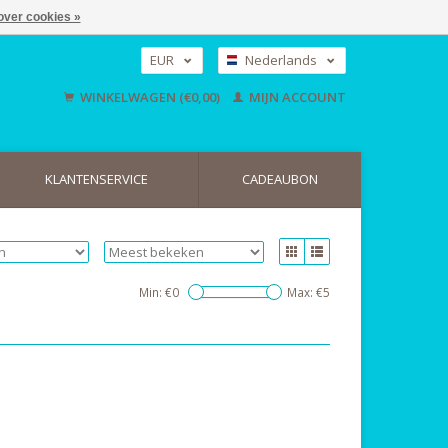
over cookies »
EUR
Nederlands
GBP
Deutsch
WINKELWAGEN (€0,00)
MIJN ACCOUNT
English
USD
KLANTENSERVICE
CADEAUBON
Min: €
0
Max: €
5