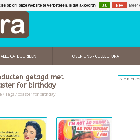
kies op om onze website te verbeteren. Is dat akkoord?
Ja
Nee
Meer 
ALLE CATEGORIEËN
OVER ONS - COLLECTURA
oducten getagd met
aster for birthday
e
/
Tags
/
coaster for birthday