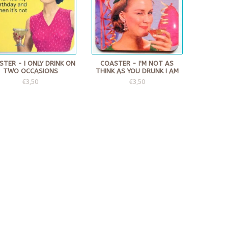
TER - I ONLY DRINK ON
COASTER - I'M NOT AS
TWO OCCASIONS
THINK AS YOU DRUNK I AM
€3,50
€3,50