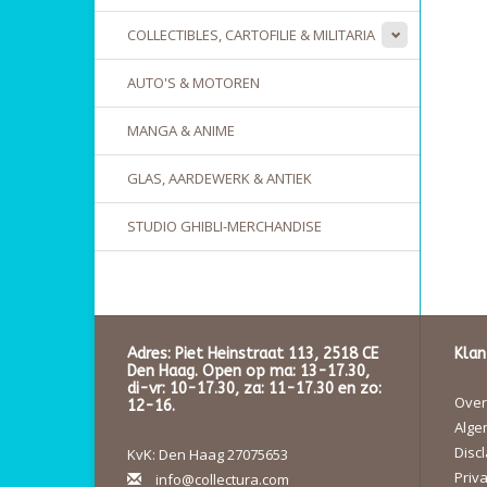
COLLECTIBLES, CARTOFILIE & MILITARIA
AUTO'S & MOTOREN
MANGA & ANIME
GLAS, AARDEWERK & ANTIEK
STUDIO GHIBLI-MERCHANDISE
Adres: Piet Heinstraat 113, 2518 CE
Klan
Den Haag. Open op ma: 13-17.30,
di-vr: 10-17.30, za: 11-17.30 en zo:
Over 
12-16.
Alge
Disc
KvK: Den Haag 27075653
Priva
info@collectura.com