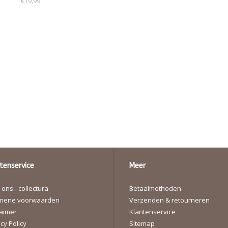
€19,99
tenservice
Meer
ons - collectura
Betaalmethoden
mene voorwaarden
Verzenden & retourneren
laimer
Klantenservice
cy Policy
Sitemap