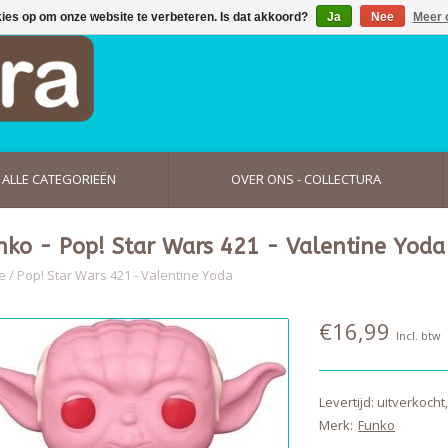
kies op om onze website te verbeteren. Is dat akkoord?
Ja
Nee
Meer 
ALLE CATEGORIEËN
OVER ONS - COLLECTURA
nko - Pop! Star Wars 421 - Valentine Yoda
e
/
Pop! Star Wars 421 - Valentine Yoda
€16,99
Incl. btw
Levertijd: uitverkoch
Merk:
Funko