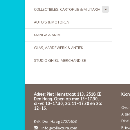
COLLECTIBLES, CARTOFILIE & MILITARIA
AUTO'S & MOTOREN
MANGA & ANIME
GLAS, AARDEWERK & ANTIEK
STUDIO GHIBLI-MERCHANDISE
Adres: Piet Heinstraat 113, 2518 CE
Klan
Den Haag. Open op ma: 13-17.30,
di-vr: 10-17.30, za: 11-17.30 en zo:
Over 
12-16.
Alge
Disc
KvK: Den Haag 27075653
Priva
info@collectura.com