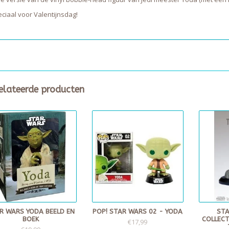
ciaal voor Valentijnsdag!
elateerde producten
R WARS YODA BEELD EN
POP! STAR WARS 02 - YODA
STA
BOEK
COLLECT
€17,99