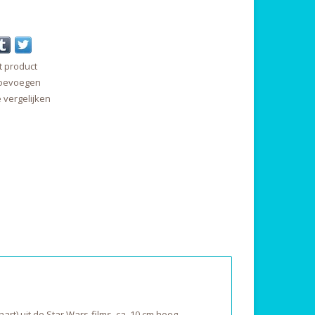
t product
 toevoegen
vergelijken
rt) uit de Star Wars-films, ca. 10 cm hoog