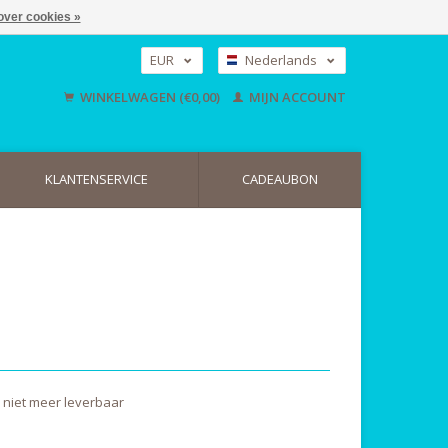
over cookies »
EUR
Nederlands
GBP
Deutsch
WINKELWAGEN (€0,00)
MIJN ACCOUNT
English
USD
KLANTENSERVICE
CADEAUBON
t, niet meer leverbaar