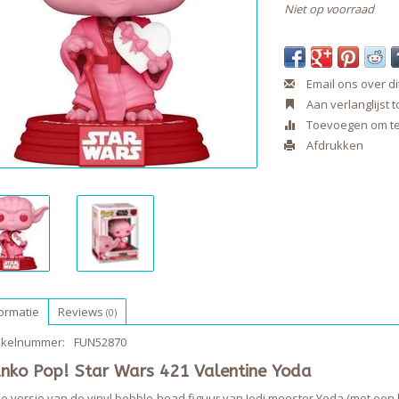
Niet op voorraad
Email ons over di
Aan verlanglijst
Toevoegen om te 
Afdrukken
ormatie
Reviews
(0)
tikelnummer:
FUN52870
nko Pop! Star Wars 421 Valentine Yoda
e versie van de vinyl bobble-head figuur van Jedi meester Yoda (met een ha