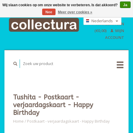
Wij slaan cookies op om onze website te verbeteren. Is dat akkoord?
Ja
Nee
Meer over cookies »
EUR
GBP
Nederlands
WINKELWAGEN
USD
Deutsch
(€0,00)
MIJN
English
ACCOUNT
Tushita - Postkaart -
verjaardagskaart - Happy
Birthday
Home
/
Postkaart - verjaardagskaart - Happy Birthday