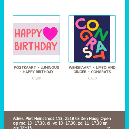
POSTKAART - LUMINOUS
WENSKAART - LIMBO AND
- HAPPY BIRTHDAY
GINGER - CONGRATS
€1,99
€3,50
Adres: Piet Heinstraat 113, 2518 CE Den Haag. Open
op ma: 13-17.30, di-vr: 10-17.30, za: 11-17.30 en
zo: 12-16.