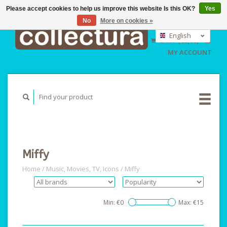
Please accept cookies to help us improve this website Is this OK?
Yes
No
More on cookies »
EUR
GBP
English
CART (€0,00)
USD
Nederlands
MY ACCOUNT
Deutsch
Miffy
Home
/
Music, Movies, TV, Icons
/
Miffy
Min: €
0
Max: €
15